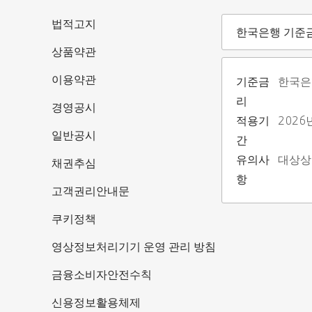
기준금리안내
법적고지
한국은행 기준
상품약관
이용약관
기준금
한국은
리
경영공시
적용기
2026
일반공시
간
유의사
대상상
채권추심
항
고객권리안내문
쿠키정책
영상정보처리기기 운영 관리 방침
금융소비자안전수칙
신용정보활용체제