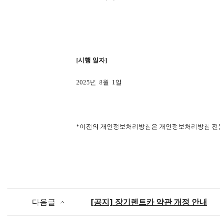
[
시행
일자
]
2025
년
8
월
1
일
*
이전의 개인정보처리방침은 개인정보처리방침 전문
다음글
[공지] 장기렌트카 약관 개정 안내