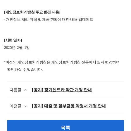
[
개인정보처리방침 주요
변경
내용
]
-
개인정보
처리
위탁
및
제공
현황에
대한
내용
업데이트
[
시행
일자
]
2025
년
2
월
1
일
*
이전의 개인정보처리방침은 개인정보처리방침 전문에서 일자 변경하여
확인하실 수 있습니다
.
다음글
[공지] 장기렌트카 약관 개정 안내
이전글
[공지] 대출 및 할부금융 약정서 개정 안내
목록