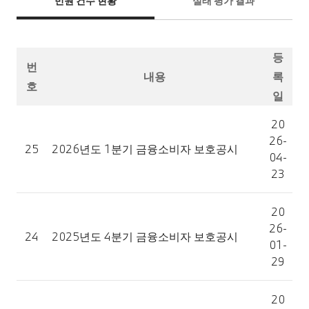
민원 건수 현황
실태 평가 결과
등
번
내용
록
호
일
20
26-
25
2026년도 1분기 금융소비자 보호공시
04-
23
20
26-
24
2025년도 4분기 금융소비자 보호공시
01-
29
20