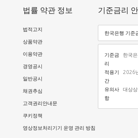
법률 약관 정보
기준금리 
기준금리안내
법적고지
한국은행 기준
상품약관
이용약관
기준금
한국은
리
경영공시
적용기
2026
일반공시
간
유의사
대상상
채권추심
항
고객권리안내문
쿠키정책
영상정보처리기기 운영 관리 방침