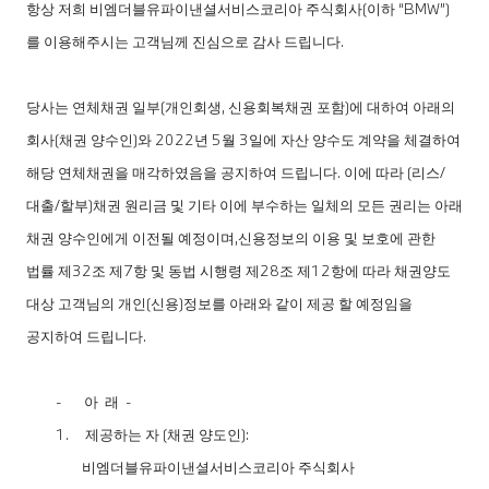
항상 저희 비엠더블유파이낸셜서비스코리아 주식회사
(
이하 “
BMW
”
)
를 이용해주시는 고객님께 진심으로
감사 드립니다
.
당사는 연체채권 일부
(
개인회생
,
신용회복채권 포함
)
에 대하여 아래의
회사
(
채권 양수인
)
와
2022
년
5
월
3
일에 자산 양수도 계약을 체결하여
해당 연체채권을 매각하였음을 공지하여 드립니다
.
이에 따라
(
리스
/
대출
/
할부
)
채권 원리금 및 기타 이에 부수하는 일체의 모든 권리는 아래
채권 양수인에게 이전될 예정이며
,
신용정보의 이용 및 보호에 관한
법률 제
32
조 제
7
항 및 동법 시행령 제
28
조 제
12
항에 따라 채권양도
대상 고객님의 개인
(
신용
)
정보를 아래와 같이 제공 할 예정임을
공지하여 드립니다
.
-
아 래
-
1.
제공하는 자
(
채권 양도인
):
비엠더블유파이낸셜서비스코리아 주식회사