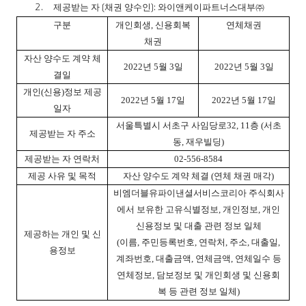
2.
제공받는 자
(
채권 양수인
):
와이앤케이파트너스대부㈜
구분
개인회생
,
신용회복
연체채권
채권
자산 양수도 계약 체
2022
년
5
월
3
일
2022
년
5
월
3
일
결일
개인
(
신용
)
정보 제공
2022
년
5
월
17
일
2022
년
5
월
17
일
일자
서울특별시 서초구 사임당로
32, 11
층
(
서초
제공받는 자 주소
동
,
재우빌딩
)
제공받는 자 연락처
02-556-8584
제공 사유 및 목적
자산 양수도 계약 체결
(
연체 채권 매각
)
비엠더블유파이낸셜서비스코리아 주식회사
에서 보유한 고유식별정보
,
개인정보
,
개인
신용정보 및 대출 관련 정보 일체
제공하는 개인 및 신
(
이름
,
주민등록번호
,
연락처
,
주소
,
대출일
,
용정보
계좌번호
,
대출금액
,
연체금액
,
연체일수 등
연체정보
,
담보정보 및 개인회생 및 신용회
복 등 관련 정보 일체
)