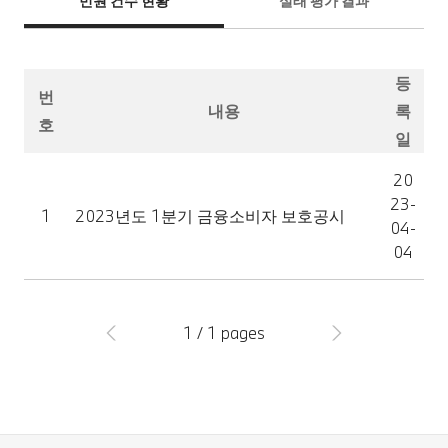
민원 건수 현황
실태 평가 결과
등
번
내용
록
호
일
20
23-
1
2023년도 1분기 금융소비자 보호공시
04-
04
1 / 1 pages