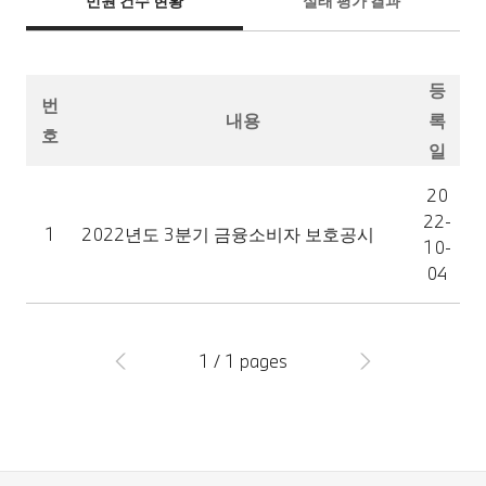
민원 건수 현황
실태 평가 결과
등
번
내용
록
호
일
20
22-
1
2022년도 3분기 금융소비자 보호공시
10-
04
1 / 1 pages